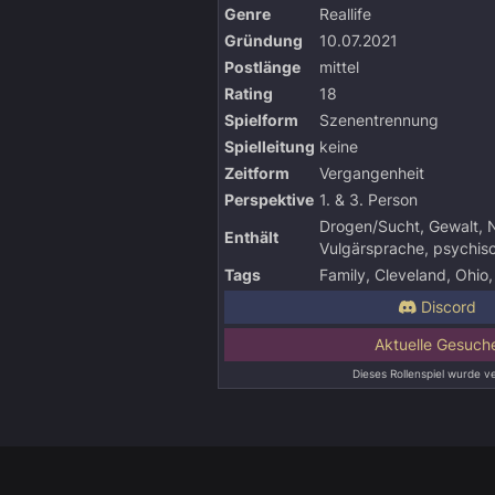
Genre
Reallife
Gründung
10.07.2021
Postlänge
mittel
Rating
18
Spielform
Szenentrennung
Spielleitung
keine
Zeitform
Vergangenheit
Perspektive
1. & 3. Person
Drogen/Sucht, Gewalt, N
Enthält
Vulgärsprache, psychis
Tags
Family, Cleveland, Ohio
Discord
Aktuelle Gesuch
Dieses Rollenspiel wurde ver