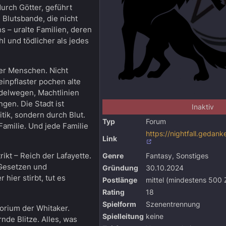
urch Götter, geführt
 Blutsbande, die nicht
s – uralte Familien, deren
ahl und tödlicher als jedes
der Menschen. Nicht
einpflaster pochen alte
delwegen, Machtlinien
gen. Die Stadt ist
Inaktiv
litik, sondern durch Blut.
Typ
Forum
Familie. Und jede Familie
https://nightfall.gedan
Link
rikt – Reich der Lafayette.
Genre
Fantasy, Sonstiges
 Gesetzen und
Gründung
30.10.2024
hier stirbt, tut es
Postlänge
mittel (mindestens 500 
Rating
18
Spielform
Szenentrennung
torium der Whitaker.
Spielleitung
keine
nde Blitze. Alles, was