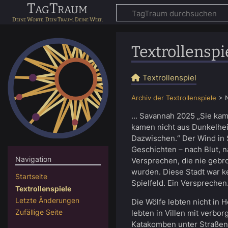
TagTraum
Textrollenspi
Textrollenspiel
Archiv der Textrollenspiele
>
... Savannah 2025 „Sie kam
kamen nicht aus Dunkelhe
Dazwischen.“ Der Wind in
Geschichten – nach Blut, n
Navigation
Versprechen, die nie gebr
wurden. Diese Stadt war k
Startseite
Spielfeld. Ein Verspreche
Textrollenspiele
Letzte Änderungen
Die Wölfe lebten nicht in 
Zufällige Seite
lebten in Villen mit verbo
Katakomben unter Straßenc