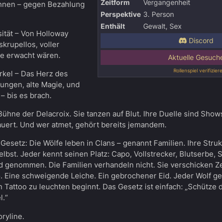
Zeitform
Vergangenheit
ihnen – gegen Bezahlung
Perspektive
3. Person
Enthält
Gewalt, Sex
ität – Von Holloway
Discord
skrupellos, voller
ie erwacht wären.
Aktuelle Gesuch
Rollenspiel verifizier
kel – Das Herz des
iungen, alte Magie, und
– bis es brach.
ühne der Delacroix. Sie tanzen auf Blut. Ihre Duelle sind Shows
lauert. Und wer atmet, gehört bereits jemandem.
 Gesetz: Die Wölfe leben in Clans – genannt Familien. Ihre Strukt
 selbst. Jeder kennt seinen Platz: Capo, Vollstrecker, Blutserbe
rd genommen. Die Familien verhandeln nicht. Sie verschicken Z
. Eine schweigende Leiche. Ein gebrochener Eid. Jeder Wolf ge
ein Tattoo zu leuchten beginnt. Das Gesetz ist einfach: „Schütze d
l.“
oryline.