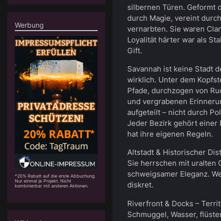
silbernen Türen. Geformt d
durch Magie, vereint durch
Werbung
vernarbten. Sie waren Clan
Loyalität härter war als St
Gift.
Savannah ist keine Stadt 
wirklich. Unter dem Kopfst
Pfade, durchzogen von Ru
und vergrabenen Erinnerun
aufgeteilt – nicht durch Po
Jeder Bezirk gehört einer 
hat ihre eigenen Regeln.
Altstadt & Historischer Dist
Sie herrschen mit uralten
schweigsamer Eleganz. Wer 
*20% Rabatt auf die erste Abbuchung.
Nur einmal je Projekt. Nicht
diskret.
kombinierbar mit anderen Aktionen.
Riverfront & Docks – Terri
Schmuggel, Wasser, flüster