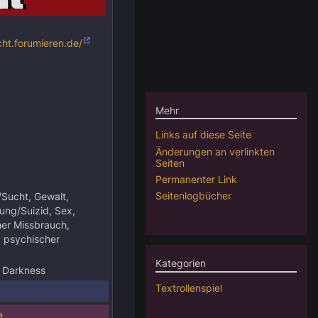
cht.forumieren.de/
Mehr
Links auf diese Seite
Änderungen an verlinkten
Seiten
Permanenter Link
Seitenlogbücher
/Sucht, Gewalt,
zung/Suizid, Sex,
her Missbrauch,
, psychischer
Kategorien
f Darkness
Textrollenspiel
e