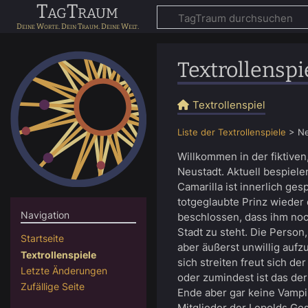
TagTraum
Textrollenspi
Textrollenspiel
Liste der Textrollenspiele
>
Ne
Willkommen in der fiktiven
Neustadt. Aktuell bespiele
Camarilla ist innerlich gesp
totgeglaubte Prinz wieder 
Navigation
beschlossen, dass ihm no
Stadt zu steht. Die Person, 
Startseite
aber äußerst unwillig auf
Textrollenspiele
sich streiten freut sich de
Letzte Änderungen
oder zumindest ist das der 
Zufällige Seite
Ende aber gar keine Vampi
Mitglieder der Lepolds Ges