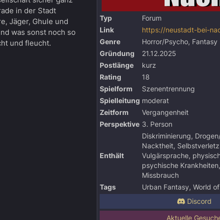
rade in der Stadt
Typ
Forum
re, Jäger, Ghule und
Link
https://neustadt-bei-na
und was sonst noch so
Genre
Horror/Psycho, Fantasy
ht und fleucht.
Gründung
21.12.2025
Postlänge
kurz
Rating
18
Spielform
Szenentrennung
Spielleitung
moderat
Zeitform
Vergangenheit
Perspektive
3. Person
Diskriminierung, Drogen
Nacktheit, Selbstverlet
Enthält
Vulgärsprache, physisc
psychische Krankheiten
Missbrauch
Tags
Urban Fantasy, World o
Discord
Aktuelle Gesuch