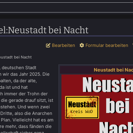
el
:
Neustadt bei Nacht
Bearbeiten
Formular bearbeiten
ustadt bei Nacht
, deutschen Stadt
Neustadt bei Na
n wir das Jahr 2025. Die
alten, da der alte,
da ist und hat
ch immer der Trohn der
die gerade drauf sitzt, ist
zustehen. Und wenn zwei
r Dritte, also die Anarchen
Plan. Vielleicht hat es am
re mehr, dass fänden die
ellschaft sicher ganz