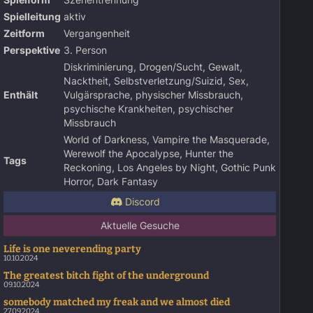
Spielform
Szenentrennung
Spielleitung
aktiv
Zeitform
Vergangenheit
Perspektive
3. Person
Diskriminierung, Drogen/Sucht, Gewalt,
Nacktheit, Selbstverletzung/Suizid, Sex,
Enthält
Vulgärsprache, physischer Missbrauch,
psychische Krankheiten, psychischer
Missbrauch
World of Darkness, Vampire the Masquerade,
Werewolf the Apocalypse, Hunter the
Tags
Reckoning, Los Angeles by Night, Gothic Punk
Horror, Dark Fantasy
Discord
Aktuelle Gesuche
Life is one neverending party
10.10.2024
The greatest bitch fight of the underground
09.10.2024
somebody matched my freak and we almost died
27.09.2024