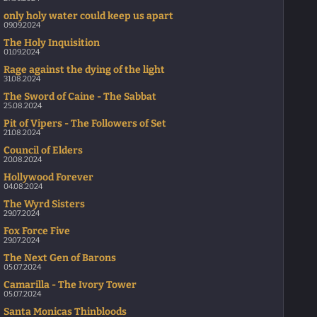
only holy water could keep us apart
09.09.2024
The Holy Inquisition
01.09.2024
Rage against the dying of the light
31.08.2024
The Sword of Caine - The Sabbat
25.08.2024
Pit of Vipers - The Followers of Set
21.08.2024
Council of Elders
20.08.2024
Hollywood Forever
04.08.2024
The Wyrd Sisters
29.07.2024
Fox Force Five
29.07.2024
The Next Gen of Barons
05.07.2024
Camarilla - The Ivory Tower
05.07.2024
Santa Monicas Thinbloods