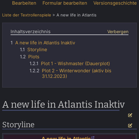
Bearbeiten
Formular bearbeiten
Versionsgeschichte
Liste der Textrollenspiele
>
A new life in Atlantis
Inhaltsverzeichnis
1
A new life in Atlantis Inaktiv
1.1
Storyline
1.2
Plots
1.2.1
Plot 1 - Wishmaster (Dauerplot)
1.2.2
Plot 2 - Winterwonder (aktiv bis
31.12.2023)
A new life in Atlantis Inaktiv
Be
Storyline
Be
A new life in Atlantis