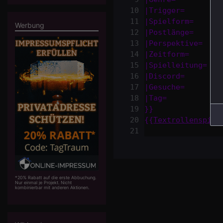
10
|
Trigger=
|Trigger=
11
|
Spielform=
|Spielform=
Werbung
12
|
Postlänge=
|Postlänge=
13
|
Perspektive=
|Perspektive=
14
|
Zeitform=
|Zeitform=
15
|
Spielleitung=
|Spielleitung=
16
|
Discord=
|Discord=
17
|
Gesuche=
|Gesuche=
18
|
Tag=
|Tag=
19
}}
}}
20
{{
Textrollenspiel
{{Textrollenspiel
21
*20% Rabatt auf die erste Abbuchung.
Nur einmal je Projekt. Nicht
kombinierbar mit anderen Aktionen.