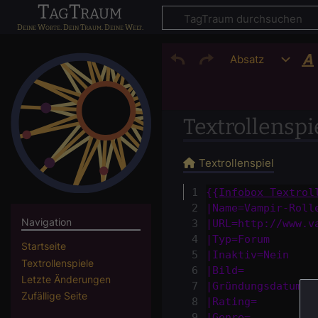
TagTraum
Absatz
Textrollenspi
Textrollenspiel
1
{{
Infobox Textrol
{{Infobox Textrol
2
|
Name=
Vampir-Roll
|Name=Vampir-Roll
Navigation
3
|
URL=
http://www.v
|URL=http://www.v
4
|
Typ=
Forum
|Typ=Forum
Startseite
5
|
Inaktiv=
Nein
|Inaktiv=Nein
Textrollenspiele
6
|
Bild=
|Bild=
Letzte Änderungen
7
|
Gründungsdatum=
|Gründungsdatum=
Zufällige Seite
8
|
Rating=
|Rating=
9
|
Genre=
|Genre=