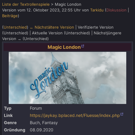
Liste der Textrollenspiele
>
Magic London
Version vom 12. Oktober 2023, 22:55 Uhr von
Tarkidu
(
Diskussion
|
Beiträge
)
(
Unterschied
)
← Nächstältere Version
| Verifizierte Version
(Unterschied) | Aktuelle Version (Unterschied) | Nächstjüngere
Version → (Unterschied)
Magic London
Typ
Forum
Link
https://jaykay.bplaced.net/Fluesse/index.php
Genre
Buch, Fantasy
Gründung
08.09.2020