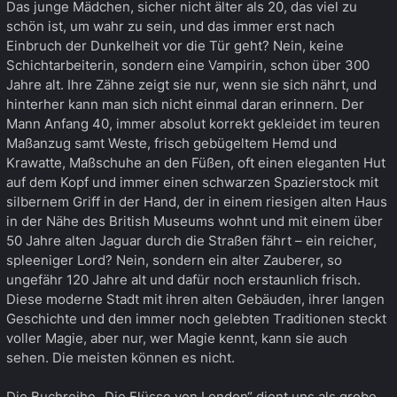
Das junge Mädchen, sicher nicht älter als 20, das viel zu
schön ist, um wahr zu sein, und das immer erst nach
Einbruch der Dunkelheit vor die Tür geht? Nein, keine
Schichtarbeiterin, sondern eine Vampirin, schon über 300
Jahre alt. Ihre Zähne zeigt sie nur, wenn sie sich nährt, und
hinterher kann man sich nicht einmal daran erinnern. Der
Mann Anfang 40, immer absolut korrekt gekleidet im teuren
Maßanzug samt Weste, frisch gebügeltem Hemd und
Krawatte, Maßschuhe an den Füßen, oft einen eleganten Hut
auf dem Kopf und immer einen schwarzen Spazierstock mit
silbernem Griff in der Hand, der in einem riesigen alten Haus
in der Nähe des British Museums wohnt und mit einem über
50 Jahre alten Jaguar durch die Straßen fährt – ein reicher,
spleeniger Lord? Nein, sondern ein alter Zauberer, so
ungefähr 120 Jahre alt und dafür noch erstaunlich frisch.
Diese moderne Stadt mit ihren alten Gebäuden, ihrer langen
Geschichte und den immer noch gelebten Traditionen steckt
voller Magie, aber nur, wer Magie kennt, kann sie auch
sehen. Die meisten können es nicht.
Die Buchreihe „Die Flüsse von London“ dient uns als grobe