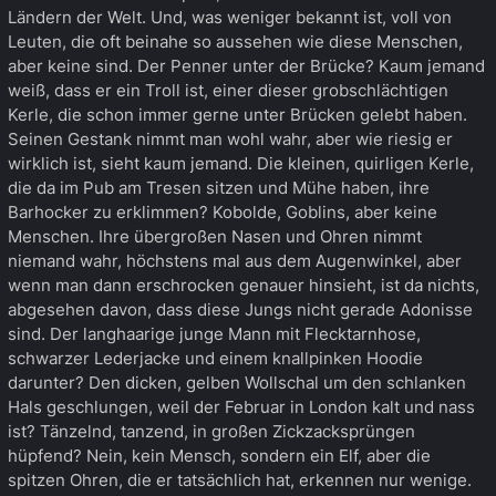
Ländern der Welt. Und, was weniger bekannt ist, voll von
Leuten, die oft beinahe so aussehen wie diese Menschen,
aber keine sind. Der Penner unter der Brücke? Kaum jemand
weiß, dass er ein Troll ist, einer dieser grobschlächtigen
Kerle, die schon immer gerne unter Brücken gelebt haben.
Seinen Gestank nimmt man wohl wahr, aber wie riesig er
wirklich ist, sieht kaum jemand. Die kleinen, quirligen Kerle,
die da im Pub am Tresen sitzen und Mühe haben, ihre
Barhocker zu erklimmen? Kobolde, Goblins, aber keine
Menschen. Ihre übergroßen Nasen und Ohren nimmt
niemand wahr, höchstens mal aus dem Augenwinkel, aber
wenn man dann erschrocken genauer hinsieht, ist da nichts,
abgesehen davon, dass diese Jungs nicht gerade Adonisse
sind. Der langhaarige junge Mann mit Flecktarnhose,
schwarzer Lederjacke und einem knallpinken Hoodie
darunter? Den dicken, gelben Wollschal um den schlanken
Hals geschlungen, weil der Februar in London kalt und nass
ist? Tänzelnd, tanzend, in großen Zickzacksprüngen
hüpfend? Nein, kein Mensch, sondern ein Elf, aber die
spitzen Ohren, die er tatsächlich hat, erkennen nur wenige.