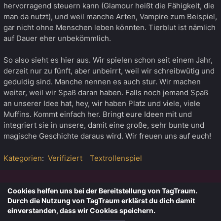
hervorragend steuern kann (Glamour heißt die Fähigkeit, die
man da nutzt), und weil manche Arten, Vampire zum Beispiel,
gar nicht ohne Menschen leben könnten. Tierblut ist nämlich
auf Dauer eher unbekömmlich.
So also sieht es hier aus. Wir spielen schon seit einem Jahr,
derzeit nur zu fünft, aber unbeirrt, weil wir schreibwütig und
geduldig sind. Manche nennen es auch stur. Wir machen
weiter, weil wir Spaß daran haben. Falls noch jemand Spaß
an unserer Idee hat, hey, wir haben Platz und viele, viele
Muffins. Kommt einfach her. Bringt eure Ideen mit und
integriert sie in unsere, damit eine große, sehr bunte und
magische Geschichte daraus wird. Wir freuen uns auf euch!
Kategorien
:
Verifiziert
Textrollenspiel
Cookies helfen uns bei der Bereitstellung von TagTraum.
Diese Seite wurde zuletzt am 7. August 2026 um 15:16 Uhr
Durch die Nutzung von TagTraum erklärst du dich damit
bearbeitet.
einverstanden, dass wir Cookies speichern.