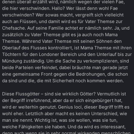
denen überall erzählt wird, nämlich wegen der vielen Fae,
die hier verschwinden. Hallo? Wer lässt denn wohl Fae
verschwinden? Wer sowas macht, vergreift sich vielleicht
auch an Flüssen, und damit wird es für Vater Themse zur
Chefsache. Auf seine Familie achtet er nämlich sehr. Ja, und
zusätzlich zu Vater Themse gibt es ja auch noch Mama
Themse. Während Vater Themse mit seinen Söhnen den
Oberlauf des Flusses kontrolliert, ist Mama Themse mit ihren
Töchtern für den Londoner Bereich und den Unterlauf bis zur
Mündung zuständig. Um die Sache zu verkomplizieren, sind
beide Parteien verfeindet, dabei bräuchte man gerade jetzt
eine gemeinsame Front gegen die Bedrohungen, die schon
da sind und die, die mit Sicherheit noch kommen werden.
Diese Flussgötter – sind sie wirklich Götter? Vermutlich ist
der Begriff irreführend, aber da er sich eingebürgert hat,
wird er weiterhin genutzt. Genius loci, dieser Begriff trifft es
wohl eher. Letztlich aber macht es keinen Unterschied, wie
man sie nennt. Wichtig ist, was sie wollen, was sie tun,
welche Fähigkeiten sie haben. Und da wird es interessant,
denn auch wenn sie in sehr normal wirkenden menschlichen