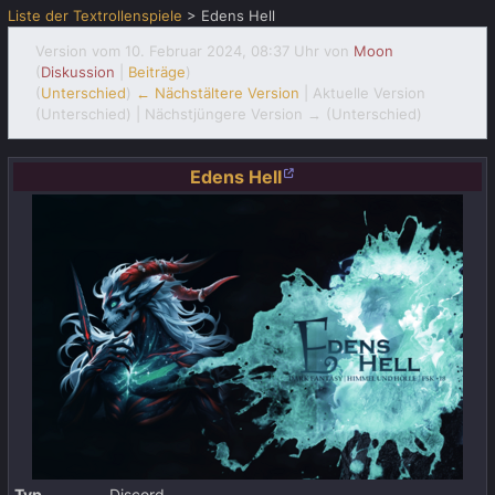
Liste der Textrollenspiele
>
Edens Hell
Version vom 10. Februar 2024, 08:37 Uhr von
Moon
(
Diskussion
|
Beiträge
)
(
Unterschied
)
← Nächstältere Version
| Aktuelle Version
(Unterschied) | Nächstjüngere Version → (Unterschied)
Edens Hell