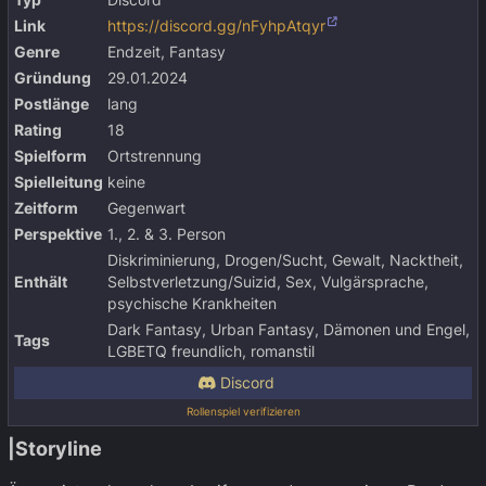
Typ
Discord
Link
https://discord.gg/nFyhpAtqyr
Genre
Endzeit, Fantasy
Gründung
29.01.2024
Postlänge
lang
Rating
18
Spielform
Ortstrennung
Spielleitung
keine
Zeitform
Gegenwart
Perspektive
1., 2. & 3. Person
Diskriminierung, Drogen/Sucht, Gewalt, Nacktheit,
Enthält
Selbstverletzung/Suizid, Sex, Vulgärsprache,
psychische Krankheiten
Dark Fantasy, Urban Fantasy, Dämonen und Engel,
Tags
LGBETQ freundlich, romanstil
Discord
Rollenspiel verifizieren
|Storyline