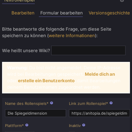
Bearbeiten
Formular bearbeiten
Versionsgeschichte
Bitte beantworte die folgende Frage, um diese Seite
speichern zu können (
weitere Informationen
):
Wie heißt unsere Wiki?
Warnung:
Du bist nicht angemeldet. Deine IP-Adresse
wird bei Bearbeitungen gespeichert.
Melde dich an
oder
erstelle ein Benutzerkonto
, damit Bearbeitungen
deinem Benutzernamen zugeordnet werden.
Name des Rollenspiels
*
Link zum Rollenspiel
*
Plattform
*
Inaktiv