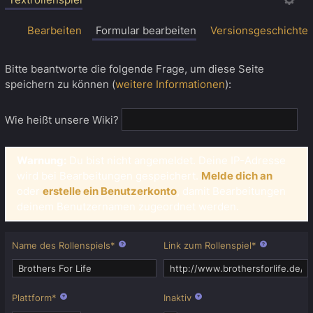
Bearbeiten
Formular bearbeiten
Versionsgeschichte
Bitte beantworte die folgende Frage, um diese Seite
speichern zu können (
weitere Informationen
):
Wie heißt unsere Wiki?
Warnung:
Du bist nicht angemeldet. Deine IP-Adresse
wird bei Bearbeitungen gespeichert.
Melde dich an
oder
erstelle ein Benutzerkonto
, damit Bearbeitungen
deinem Benutzernamen zugeordnet werden.
Name des Rollenspiels
*
Link zum Rollenspiel
*
Plattform
*
Inaktiv