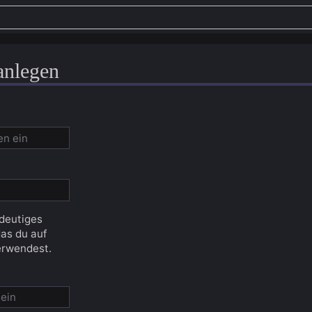
anlegen
ndeutiges
as du auf
erwendest.