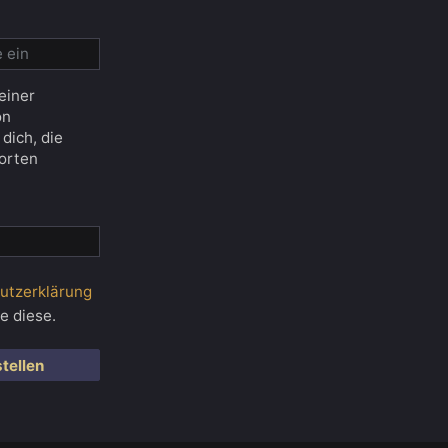
einer
on
dich, die
orten
utzerklärung
e diese.
tellen